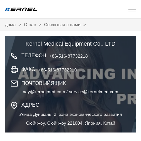
дома
>
О нас
>
Связаться с нами
>
Kernel Medical Equipment Co., LTD
ТЕЛЕФОН
+86-516-87732218
ФАКС
+86-516-87732210
ПОЧТОВЫЙЯЩИК
may@kernelmed.com / service@kernelmed.com
АДРЕС
Улица Дуншань, 2, зона экономического развития
Сюйчжоу, Сюйчжоу 221004, Япония, Китай