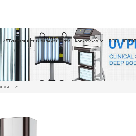
НИЛТ-терапия от выпадения волос
Кольпоскоп
БОЛЬШЕ ТО
апии
>