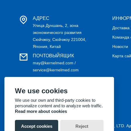
АДРЕС
ИНФОР
Улица Дуншань, 2, зона
Доставка
экономического развития
Команда 
Сюйчжоу, Сюйчжоу 221004,
Япония, Китай
Новости
ПОЧТОВЫЙЯЩИК
Карта са
may@kernelmed.com /
service@kernelmed.com
ТЕЛЕФОН
+86-516-87732218
We use cookies
We use our own and third-party cookies to
personalize content and to analyze web traffic.
Read more about cookies
Авторские права © 2018 Kernel Medical Equipment Co., LTD. А
Accept cookies
Reject