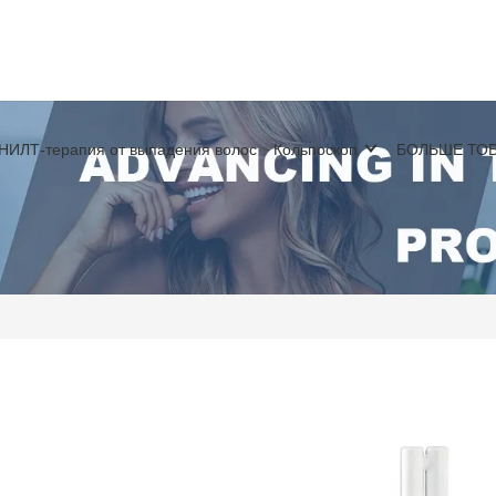
НИЛТ-терапия от выпадения волос
Кольпоскоп
БОЛЬШЕ ТО