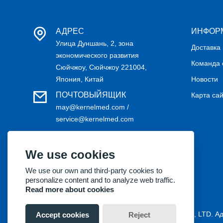
АДРЕС
ИНФОР
Улица Дуншань, 2, зона
Доставка
экономического развития
Команда 
Сюйчжоу, Сюйчжоу 221004,
Япония, Китай
Новости
ПОЧТОВЫЙЯЩИК
Карта са
may@kernelmed.com /
service@kernelmed.com
ТЕЛЕФОН
+86-516-87732218
We use cookies
We use our own and third-party cookies to
personalize content and to analyze web traffic.
Read more about cookies
Авторские права © 2018 Kernel Medical Equipment Co., LTD. А
Accept cookies
Reject