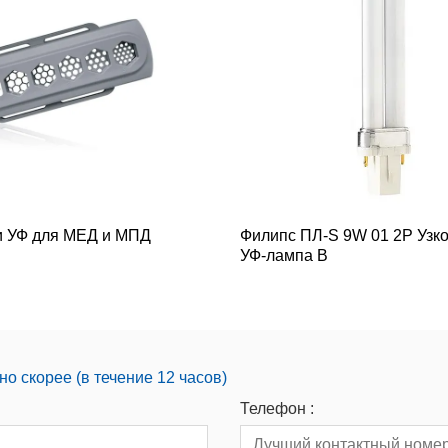
и УФ для МЕД и МПД
Филипс ПЛ-S 9W 01 2P Узк
УФ-лампа B
о скорее (в течение 12 часов)
Телефон :