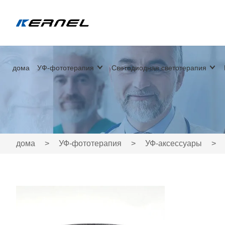
дома
УФ-фототерапия
Светодиодная светотерапия
дома
>
УФ-фототерапия
>
УФ-аксессуары
>