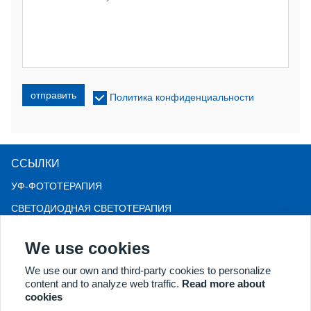
отправить
Политика конфиденциальности
ССЫЛКИ
УФ-ФОТОТЕРАПИЯ
СВЕТОДИОДНАЯ СВЕТОТЕРАПИЯ
LLLT-терапия от выпадения волос
We use cookies
КОЛЬПОСКОП
We use our own and third-party cookies to personalize
БОЛЬШЕ ТОВАРОВ
content and to analyze web traffic.
Read more about
Авторские права © 2018 Kernel Medical Equipment Co., LTD.
cookies
Адрес компании: ул. Дуншань, д. 2, зона экономического