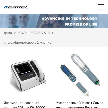
дома
>
БОЛЬШЕ ТОВАРОВ
>
ультрафиолетовое облучение
>
Эксимерная лазерная
Узкополосный УФ-свет Лампа
система 308 нм КН-5000C
для фототерапии Витилиго