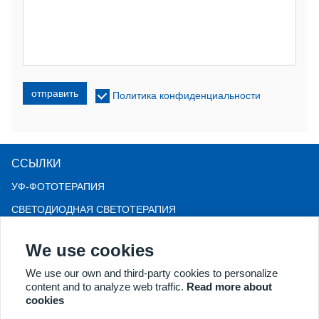
отправить
Политика конфиденциальности
ССЫЛКИ
УФ-ФОТОТЕРАПИЯ
СВЕТОДИОДНАЯ СВЕТОТЕРАПИЯ
LLLT-терапия от выпадения волос
We use cookies
КОЛЬПОСКОП
We use our own and third-party cookies to personalize
БОЛЬШЕ ТОВАРОВ
content and to analyze web traffic.
Read more about
Авторские права © 2018 Kernel Medical Equipment Co., LTD.
cookies
Адрес компании: ул. Дуншань, д. 2, зона экономического