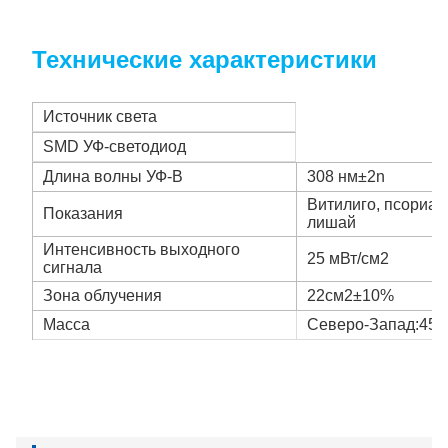
Технические характеристики
Источник света
SMD УФ-светодиод
Длина волны УФ-В
308 нм±2n
Витилиго, псориаз
Показания
лишай
Интенсивность выходного
25 мВт/см2
сигнала
Зона облучения
22см2±10%
Масса
Северо-Запад:452 