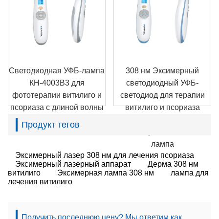
Светодиодная УФБ-лампа
308 нм Эксимерный
КН-4003B3 для
светодиодный УФБ-
фототерапии витилиго и
светодиод для терапии
псориаза с длиной волны
витилиго и псориаза
308 нм.
КН-4003B4
Продукт тегов
Фототерапевтическая
лампа
Эксимерный лазер 308 нм для лечения псориаза
Эксимерный лазерный аппарат
Дерма 308 нм
витилиго
Эксимерная лампа 308 нм
лампа для
лечения витилиго
Получить последнюю цену? Мы ответим как