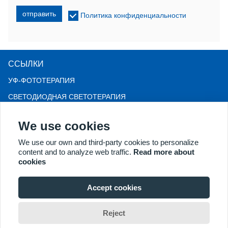
отправить
Политика конфиденциальности
ССЫЛКИ
УФ-ФОТОТЕРАПИЯ
СВЕТОДИОДНАЯ СВЕТОТЕРАПИЯ
LLLT-терапия от выпадения волос
We use cookies
КОЛЬПОСКОП
We use our own and third-party cookies to personalize
БОЛЬШЕ ТОВАРОВ
content and to analyze web traffic.
Read more about
Авторские права © 2018 Kernel Medical Equipment Co., LTD.
cookies
Адрес компании: ул. Дуншань, д. 2, зона экономического
развития Сюйчжоу, г. Сюйчжоу, 221004, Япония, Китай.
Accept cookies
Электронная почта: may@kernelmed.com
Reject