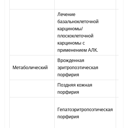
изл
Лечение
базальноклеточной
Кра
карциномы/
пор
плоскоклеточной
флу
карциномы с
применением АЛК.
Врожденная
Роз
Метаболический
эритропоэтическая
в б
порфирия
жидк
Поздняя кожная
Роз
порфирия
в мо
Ана
Гепатоэритропоэтическая
вро
порфирия
эри
фор