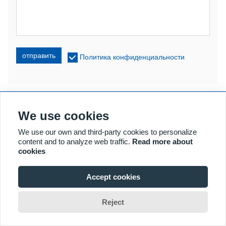
отправить
Политика конфиденциальности
ССЫЛКИ
We use cookies
УФ-ФОТОТЕРАПИЯ
We use our own and third-party cookies to personalize
СВЕТОДИОДНАЯ СВЕТОТЕРАПИЯ
content and to analyze web traffic.
Read more about
cookies
LLLT-терапия от выпадения волос
КОЛЬПОСКОП
Accept cookies
БОЛЬШЕ ТОВАРОВ
Авторские права © 2018 Kernel Medical Equipment Co., LTD.
Reject
Адрес компании: ул. Дуншань, д. 2, зона экономического
Home
Chat
Search
Inquiry
развития Сюйчжоу, г. Сюйчжоу, 221004, Япония, Китай.