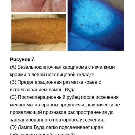
Рисунок 7.
(А) Базальноклеточная карцинома с нечеткими
краями в левой носолицевой складке.
(B) Предоперационная разметка краев с
использованием лампы Вуда.
(C) Послеоперационный рубец после иссечения
меланомы на правом предплечье, клинически не
проявляющий признаков распространения до
запланированного повторного иссечения.
(D) Лампа Вуда легко подсвечивает шрам
(обозначен черной стрелкой).