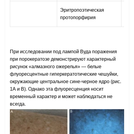
Флу
Эритропоэтическая
пре
протопорфирия
в кр
При исследовании под лампой Вуда поражения
при порокератозе демонстрируют характерный
рисунок «алмазного ожерелья» — белые
флуоресцентные гиперкератотические чешуйки,
окружающие центральное сине-черное ядро ​​(рис.
1А и В). Однако эта флуоресценция носит
временный характер и может наблюдаться не
всегда.