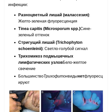
инфекции:
Разноцветный лишай (малассезия)
:
Желто-зеленая флуоресценция
Tinea capitis (Microsporum spp.)
Сине-
зеленый оттенок
Стригущий лишай (Trichophyton
schoenleinii)
: Светло-голубой сигнал
Трихомикоз подмышечных
лимфатических узлов
Бело-желтое
свечение
Большинство
Трихофитон
виды
нет
флуоресц
ируют