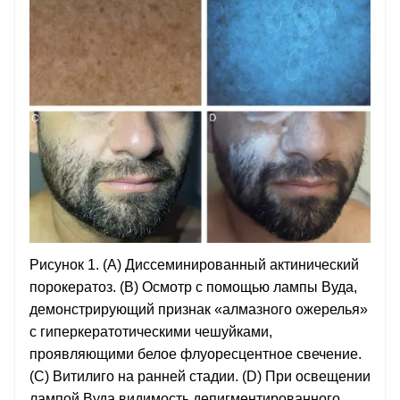
Рисунок 1. (A) Диссеминированный актинический
порокератоз. (B) Осмотр с помощью лампы Вуда,
демонстрирующий признак «алмазного ожерелья»
с гиперкератотическими чешуйками,
проявляющими белое флуоресцентное свечение.
(C) Витилиго на ранней стадии. (D) При освещении
лампой Вуда видимость депигментированного