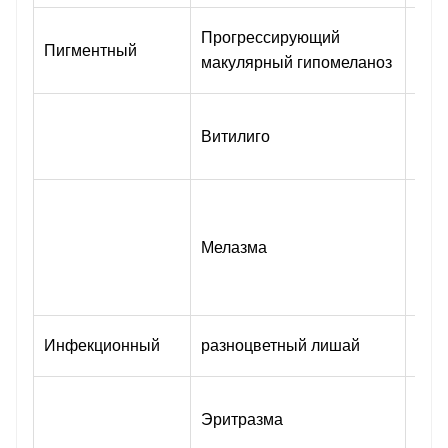
Кра
Прогрессирующий
Пигментный
фол
макулярный гипомеланоз
флу
Ярк
Витилиго
флу
све
Уси
кон
Мелазма
(эп
отсу
(де
Жел
Инфекционный
разноцветный лишай
флу
Кор
Эритразма
кра
флу