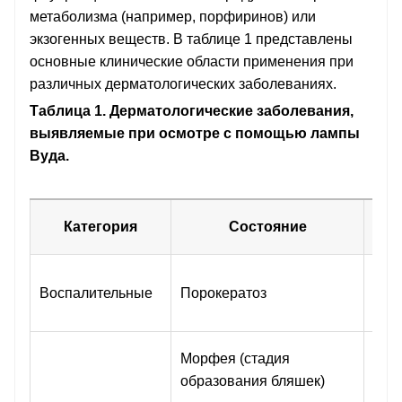
метаболизма (например, порфиринов) или
экзогенных веществ. В таблице 1 представлены
основные клинические области применения при
различных дерматологических заболеваниях.
Таблица 1. Дерматологические заболевания,
выявляемые при осмотре с помощью лампы
Вуда.
Ха
Категория
Состояние
фл
Бел
Воспалительные
Порокератоз
флу
кра
Зат
Морфея (стадия
чет
образования бляшек)
обл