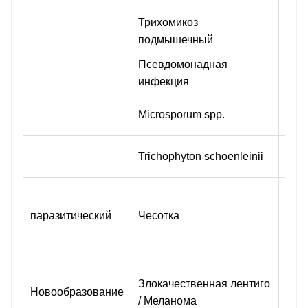
Трихомикоз
Бел
подмышечный
све
Псевдомонадная
Ярк
инфекция
све
Зел
Microsporum spp.
флу
Бле
Trichophyton schoenleinii
флу
Син
тунн
паразитический
Чесотка
зел
кле
Улу
Злокачественная лентиго
кон
Новообразование
/ Меланома
крае