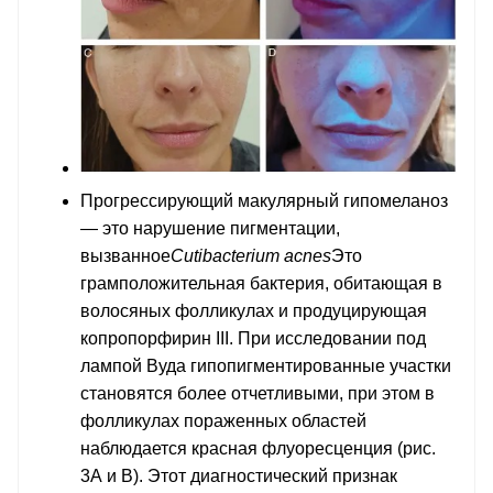
Прогрессирующий макулярный гипомеланоз
— это нарушение пигментации,
вызванное
Cutibacterium acnes
Это
грамположительная бактерия, обитающая в
волосяных фолликулах и продуцирующая
копропорфирин III. При исследовании под
лампой Вуда гипопигментированные участки
становятся более отчетливыми, при этом в
фолликулах пораженных областей
наблюдается красная флуоресценция (рис.
3А и В). Этот диагностический признак