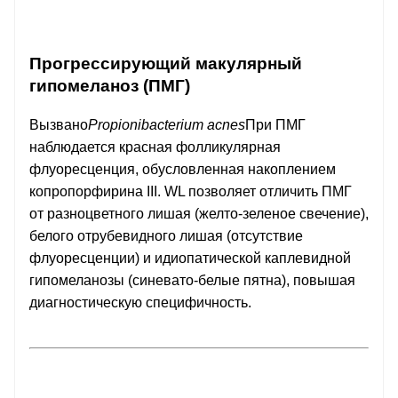
Прогрессирующий макулярный
гипомеланоз (ПМГ)
Вызвано
Propionibacterium acnes
При ПМГ
наблюдается красная фолликулярная
флуоресценция, обусловленная накоплением
копропорфирина III. WL позволяет отличить ПМГ
от разноцветного лишая (желто-зеленое свечение),
белого отрубевидного лишая (отсутствие
флуоресценции) и идиопатической каплевидной
гипомеланозы (синевато-белые пятна), повышая
диагностическую специфичность.